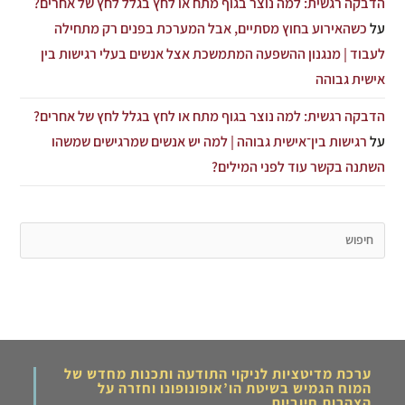
הדבקה רגשית: למה נוצר בגוף מתח או לחץ בגלל לחץ של אחרים?
על
כשהאירוע בחוץ מסתיים, אבל המערכת בפנים רק מתחילה
לעבוד | מנגנון ההשפעה המתמשכת אצל אנשים בעלי רגישות בין
אישית גבוהה
הדבקה רגשית: למה נוצר בגוף מתח או לחץ בגלל לחץ של אחרים?
על
רגישות בין־אישית גבוהה | למה יש אנשים שמרגישים שמשהו
השתנה בקשר עוד לפני המילים?
ערכת מדיטציות לניקוי התודעה ותכנות מחדש של
המוח הגמיש בשיטת הו’אופונופונו וחזרה על
הצהרות חיוביות