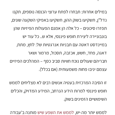
במילים אחרות:
תבחרו לפתח ערוצי הכנסה נוספים, תקנו
נדל"ן, תשקיעו בשוק ההון,
תשקיעו באפיקי השקעה שונים,
תפזרו סיכונים –
כל אלה הן אמנם הפעולות הפיזיות שהן
בונבוניירה ליצירת חופש פיננסי,
אלא ש..
כל עוד יש
במיינדסט דאטה עם תבניות אנרגטיות של:
לחץ, מתח,
דאגה, פחד, חשש, אכזבה, תסכול, מרמור ושאר
חבריהם
שעולים נוכח חוויות סביב כסף –
המהלכים הפיזיים
עצמם יניבו פחות משמעותית (אם בכלל).
זו הסיבה המרכזית בעטיה אנשים רבים לא מצליחים לממש
חופש פיננסי
למרות הידע הנרחב, המידע המדויק, והכלים
השימושיים הזמינים בשוק.
לממש יותר מה-יש,
לממש את השפע שיש
מותנה ב'עבודה