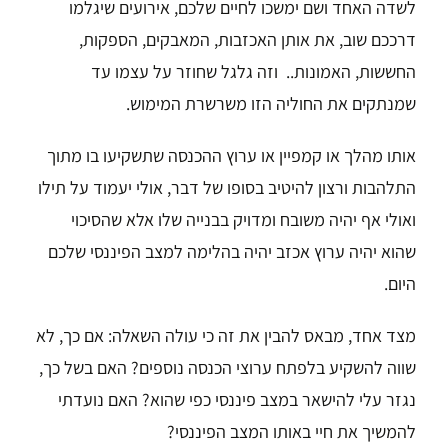
לשדה האחד ושם ימשכו לחיים שלכם,
אירועים שיגלמו
דרככם שוב,
את אותן האכזבות, המאבקים, הספקות,
החששות, האמונות..
וזה גלגל שחוזר על עצמו עד
שמנתקים את החוליה הזו משרשרת המימוש.
אותו מהלך או קמפיין או ערוץ ההכנסה שתשקיעו בו מתוך
התלהבות ורצון להיטיב
בסופו של דבר, אולי יעמוד על תילו
ואולי אף יהיה משובח ומדויק בבנייה שלו
אלא שהסיכוי
שהוא יהיה ערוץ אכזב יהיה בהלימה למצב הפיננסי שלכם
היום.
מצד אחד, מבאס להבין את זה כי עולה השאלה:
אם כך, לא
שווה להשקיע בלפתח ערוצי הכנסה נוספים? ה
אם בשל כך,
נגזר עלי להישאר במצב פיננסי כפי שהוא? האם
נועדתי
להמשיך את חיי באותו המצב הפיננסי?