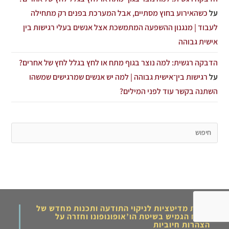
על
כשהאירוע בחוץ מסתיים, אבל המערכת בפנים רק מתחילה
לעבוד | מנגנון ההשפעה המתמשכת אצל אנשים בעלי רגישות בין
אישית גבוהה
הדבקה רגשית: למה נוצר בגוף מתח או לחץ בגלל לחץ של אחרים?
על
רגישות בין־אישית גבוהה | למה יש אנשים שמרגישים שמשהו
השתנה בקשר עוד לפני המילים?
ערכת מדיטציות לניקוי התודעה ותכנות מחדש של
המוח הגמיש בשיטת הו’אופונופונו וחזרה על
הצהרות חיוביות