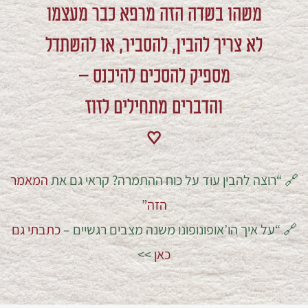
משהו בשדה הזה מרפא כבר מעצמו
לא צריך להבין, להסביר, או להשתדל
מספיק להסכים להיכנס –
והדברים מתחילים לזוז
♥
🔗 “רוצה להבין עוד על כוח ההתמרה? קראי גם את
המאמר
הזה”
🔗 “על איך הו’אופונופונו משנה מצבים רגשיים –
כתבתי גם
כאן
>>