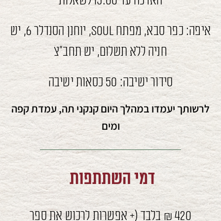
הארכה עד 15:00 לשאלות
איפה: כפר סבא, מפתח Soul, יוחנן הסנדלר 6, יש
חניה ללא תשלום, יש תחב"צ
סידור ישיבה: 50 כסאות ישיבה
לרשותך יעמדו במהלך היום קנקני תה, עמדת קפה
ומים
דמי השתתפות
420 ₪ בלבד (+ אפשרות לרכוש את ספר