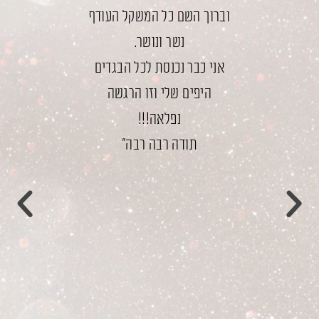
וברוך השם כל המשקל העודף
והדבר הכ
ה תחושה
נשר ונושר.
הוא שאני
להקפיד
אני כבר נכנסת לכל הבגדים
אני פש
, ללא
היפים שלי וזו הרגשה
נפלאה!!!
בלי שיפוט
ל נשנוש,
תודה רבה רבה"
משק
 נעלמת.
מבחינתי 
שהשתנה.
רגישה
 מעצמו
.
 כלשהו