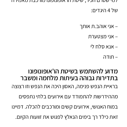
למי שטרם הכיר, שיטת הו'אופונופונו מורכבת מאמירה
של 4 היגדים:
– אני אוהב.ת אותך
– אני מצטערת
– אנא סלח לי
– תודה
מדוע להשתמש בשיטת הו'אופונופונו
בתדירות גבוהה בעיתות מלחמה ומשבר
בראיית הנפש פנימה, האסון היכה את הנפש וזו רצוצה
מההידרשות להתמודד עם אירועים בלתי נתפסים
במוח האנושי, אירועים קשים ומורכבים להכלה. דמיינו
זאת כילד רך בימים הנאלץ לפגוש את זוועות הקיום.