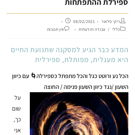
ספירלת ההתפתחות
ריקי פלאור
08/02/2021
כללי
/
עבודה תודעתית
אין תגובות
המדע כבר הגיע למסקנה שתנועת החיים
היא מעגלית, מפותלת, ספירלית
הכל נע ורוטט כגל והכל מתפתל כספירלה🌀 עם כיוון
השעון /נגד כיוון השעון פנימה / החוצה
על
שום
כך,
אני