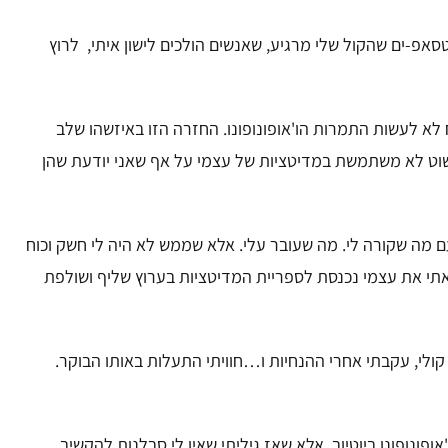
אטסאפ-ים
שהקול שלי מרגיע, שאנשים הולכים לישון איתי,
לרוץ
לא לעשות התמרות הו'אופונופונו.
החזרה הזו באיזשהו שלב
שוט לא משתמשת במדיטציות של עצמי
על אף שאני יודעת שהן
ם מה שקורה לי. מה שעובר עלי.
אלא שממש לא היה לי חשק וכוח
תי את עצמי נכנסת לספריית המדיטציות בערוץ שליף
ושולפת
ולי, עקבתי אחרי ההנחיות ו…חוויתי התעלות באותו הבוקר.
פונופונו ביוטיוב,
אלא שאז גיליתי שאין לי סבלנות להקשיב