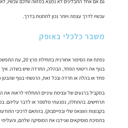
גם אם אחד התבלינים לא נמצא במזווה שלכם עכשיו, לא 
עכשיו לדרך עצמה ויותר נכון לתחנות בדרך.
משבר כלכלי באופק
נפתח את הסיפור אחורנית בתחילת מרץ 20, עת התפשטה השמועה על קיומו של הנגיף והתחילו לחשושים ורחשים.
בגוף את ריטוטי הפחד, הבהלה, החרדה שיש בשדה.
איך 
פחד או בהלה או חרדה
ובכל זאת, הרגשתי בגוף שהבטן 
במקביל ברגעים של עצימת עיניים התחלתי לראות את ה
תרחישים.
בהתחלה,
נמנעתי מלספר או לדבר עליהם.
במ
בקבוצות הווצאפ שלי ובפייסבוק).
בהתאם לרכיבי התודעה 
בתמיכת מוסיקאים
שנידבו את המוסיקה שלהם, והעליתי ל